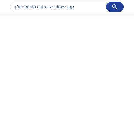
Cancel
Yang sedang ramai dicari
#1
data live draw sgp
#2
iran
#3
senjata
#4
prabowo
#5
gempa hari ini
Promoted
Terakhir yang dicari
Loading...