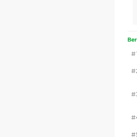
Ber
#
#
#
#
#