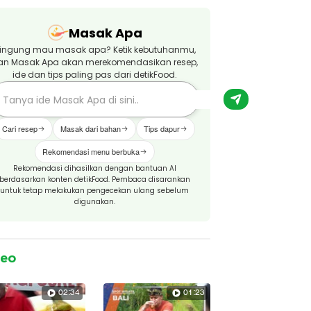
Masak Apa
ingung mau masak apa? Ketik kebutuhanmu,
an Masak Apa akan merekomendasikan resep,
ide dan tips paling pas dari detikFood.
Cari resep
Masak dari bahan
Tips dapur
Rekomendasi menu berbuka
Rekomendasi dihasilkan dengan bantuan AI
berdasarkan konten detikFood. Pembaca disarankan
untuk tetap melakukan pengecekan ulang sebelum
digunakan.
deo
02:34
01:23