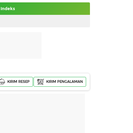
Indeks
KIRIM RESEP
KIRIM PENGALAMAN