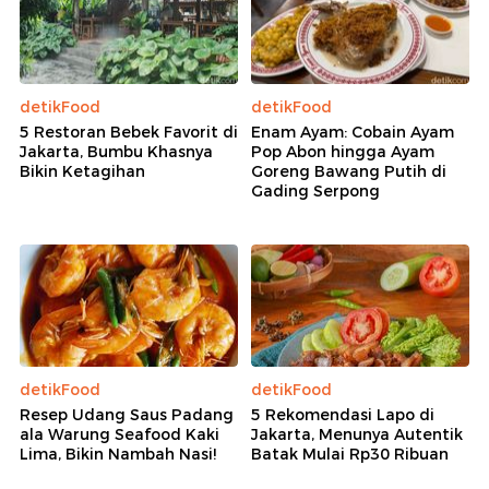
detikFood
detikFood
5 Restoran Bebek Favorit di
Enam Ayam: Cobain Ayam
Jakarta, Bumbu Khasnya
Pop Abon hingga Ayam
Bikin Ketagihan
Goreng Bawang Putih di
Gading Serpong
detikFood
detikFood
Resep Udang Saus Padang
5 Rekomendasi Lapo di
ala Warung Seafood Kaki
Jakarta, Menunya Autentik
Lima, Bikin Nambah Nasi!
Batak Mulai Rp30 Ribuan