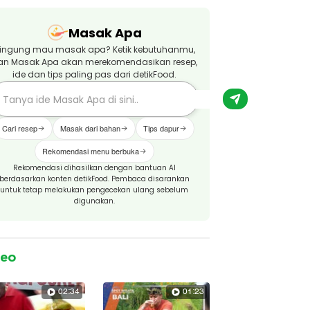
Masak Apa
ingung mau masak apa? Ketik kebutuhanmu,
an Masak Apa akan merekomendasikan resep,
ide dan tips paling pas dari detikFood.
Cari resep
Masak dari bahan
Tips dapur
Rekomendasi menu berbuka
Rekomendasi dihasilkan dengan bantuan AI
berdasarkan konten detikFood. Pembaca disarankan
untuk tetap melakukan pengecekan ulang sebelum
digunakan.
deo
02:34
01:23