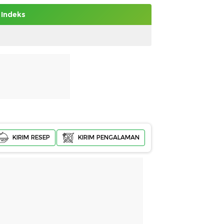
Indeks
KIRIM RESEP
KIRIM PENGALAMAN