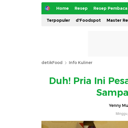
Home
Resep
Resep Pembaca
Terpopuler
d'Foodspot
Master R
detikFood
Info Kuliner
Duh! Pria Ini Pes
Sampai
Yenny Mus
Minggu,