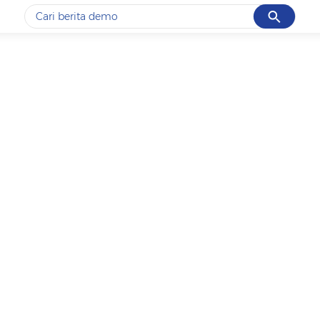
Cancel
Yang sedang ramai dicari
#1
gempa hari ini
#2
gempa
#3
iran
#4
demo
#5
prabowo
Promoted
Terakhir yang dicari
Loading...