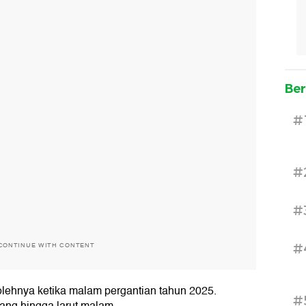
Ber
#
#
#
#
CONTINUE WITH CONTENT
olehnya ketika malam pergantian tahun 2025.
#