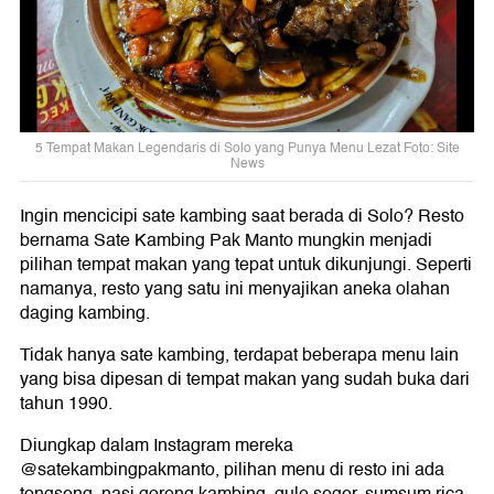
5 Tempat Makan Legendaris di Solo yang Punya Menu Lezat Foto: Site
News
Ingin mencicipi sate kambing saat berada di Solo? Resto
bernama Sate Kambing Pak Manto mungkin menjadi
pilihan tempat makan yang tepat untuk dikunjungi. Seperti
namanya, resto yang satu ini menyajikan aneka olahan
daging kambing.
Tidak hanya sate kambing, terdapat beberapa menu lain
yang bisa dipesan di tempat makan yang sudah buka dari
tahun 1990.
Diungkap dalam Instagram mereka
@satekambingpakmanto, pilihan menu di resto ini ada
tongseng, nasi goreng kambing, gule seger, sumsum rica,