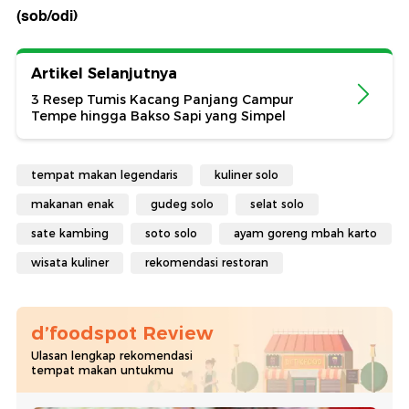
(sob/odi)
Artikel Selanjutnya
3 Resep Tumis Kacang Panjang Campur
Tempe hingga Bakso Sapi yang Simpel
tempat makan legendaris
kuliner solo
makanan enak
gudeg solo
selat solo
sate kambing
soto solo
ayam goreng mbah karto
wisata kuliner
rekomendasi restoran
d’foodspot Review
Ulasan lengkap rekomendasi
tempat makan untukmu