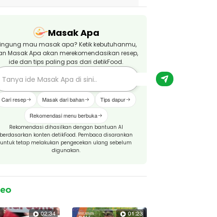
Masak Apa
ingung mau masak apa? Ketik kebutuhanmu,
an Masak Apa akan merekomendasikan resep,
ide dan tips paling pas dari detikFood.
Cari resep
Masak dari bahan
Tips dapur
Rekomendasi menu berbuka
Rekomendasi dihasilkan dengan bantuan AI
berdasarkan konten detikFood. Pembaca disarankan
untuk tetap melakukan pengecekan ulang sebelum
digunakan.
deo
02:34
01:23