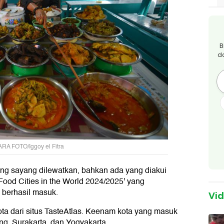
B
d
ARA FOTO/Iggoy el Fitra
yang sayang dilewatkan, bahkan ada yang diakui
 Food Cities in the World 2024/2025' yang
a berhasil masuk.
Vi
kota dari situs TasteAtlas. Keenam kota yang masuk
g, Surakarta, dan Yogyakarta.