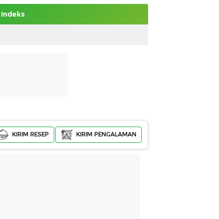
Indeks
KIRIM RESEP
KIRIM PENGALAMAN