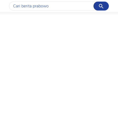
Cancel
Yang sedang ramai dicari
#1
data live draw sgp
#2
piala presiden 2026
#3
prabowo
#4
iran
#5
gempa hari ini
Promoted
Terakhir yang dicari
Loading...