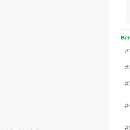
Ber
#
#
#
#
#