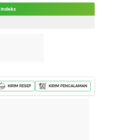
Indeks
KIRIM RESEP
KIRIM PENGALAMAN