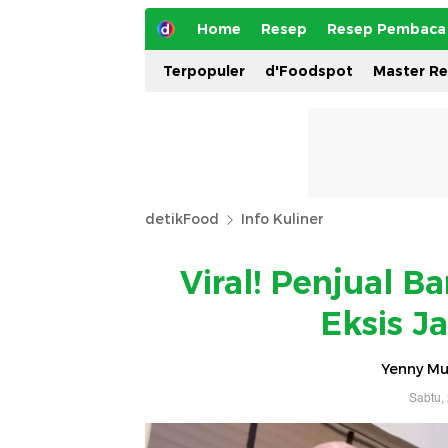
Home
Resep
Resep Pembaca
Terpopuler
d'Foodspot
Master R
detikFood
Info Kuliner
Viral! Penjual B
Eksis J
Yenny Mus
Sabtu,