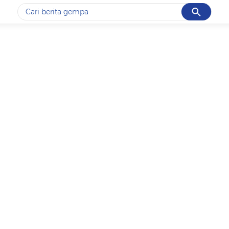
Cancel
Yang sedang ramai dicari
#1
gempa hari ini
#2
demo
#3
gempa
#4
iran
#5
prabowo
Promoted
Terakhir yang dicari
Loading...