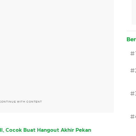
Ber
#
#
#
CONTINUE WITH CONTENT
#
all, Cocok Buat Hangout Akhir Pekan