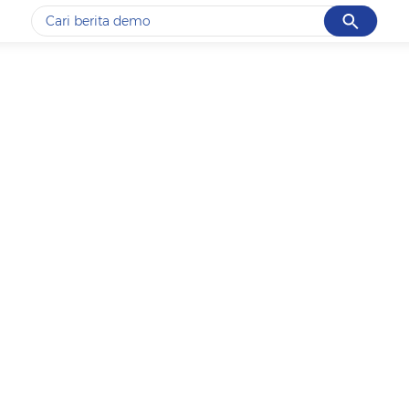
Cancel
Yang sedang ramai dicari
#1
gempa hari ini
#2
gempa
#3
iran
#4
demo
#5
prabowo
Promoted
Terakhir yang dicari
Loading...