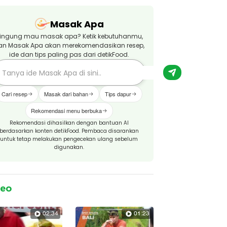
Masak Apa
ingung mau masak apa? Ketik kebutuhanmu,
an Masak Apa akan merekomendasikan resep,
ide dan tips paling pas dari detikFood.
Cari resep
Masak dari bahan
Tips dapur
Rekomendasi menu berbuka
Rekomendasi dihasilkan dengan bantuan AI
berdasarkan konten detikFood. Pembaca disarankan
untuk tetap melakukan pengecekan ulang sebelum
digunakan.
deo
02:34
01:23