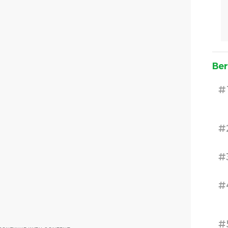
Ber
#
#
#
#
#