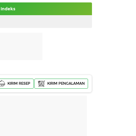
Indeks
KIRIM RESEP
KIRIM PENGALAMAN