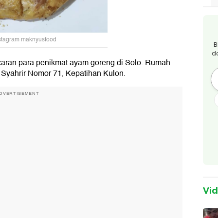
nstagram maknyusfood
B
d
caran para penikmat ayam goreng di Solo. Rumah
 Syahrir Nomor 71, Kepatihan Kulon.
DVERTISEMENT
Vi