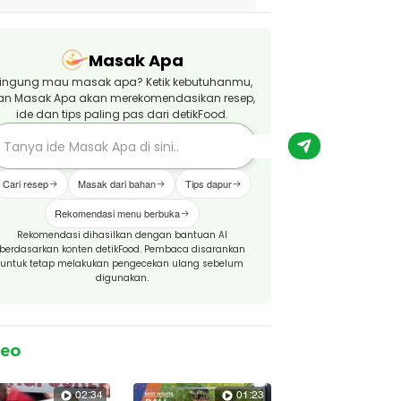
Masak Apa
ingung mau masak apa? Ketik kebutuhanmu,
an Masak Apa akan merekomendasikan resep,
ide dan tips paling pas dari detikFood.
Cari resep
Masak dari bahan
Tips dapur
Rekomendasi menu berbuka
Rekomendasi dihasilkan dengan bantuan AI
berdasarkan konten detikFood. Pembaca disarankan
untuk tetap melakukan pengecekan ulang sebelum
digunakan.
deo
02:34
01:23