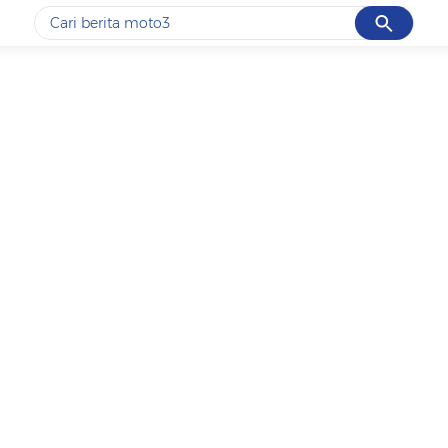
Cancel
Yang sedang ramai dicari
#1
motogp
#2
bromo
#3
moto3
#4
iran
#5
data live draw sgp
Promoted
Terakhir yang dicari
Loading...