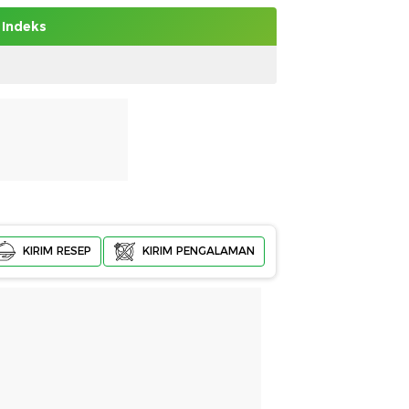
Indeks
KIRIM RESEP
KIRIM PENGALAMAN