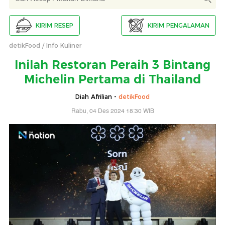
KIRIM RESEP
KIRIM PENGALAMAN
detikFood
Info Kuliner
Inilah Restoran Peraih 3 Bintang
Michelin Pertama di Thailand
Diah Afrilian -
detikFood
Rabu, 04 Des 2024 18:30 WIB