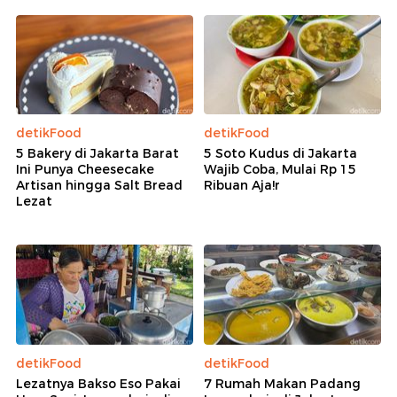
detikFood
detikFood
5 Bakery di Jakarta Barat
5 Soto Kudus di Jakarta
Ini Punya Cheesecake
Wajib Coba, Mulai Rp 15
Artisan hingga Salt Bread
Ribuan Aja!r
Lezat
detikFood
detikFood
Lezatnya Bakso Eso Pakai
7 Rumah Makan Padang