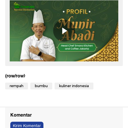
(row/row)
rempah
bumbu
kuliner indonesia
Komentar
Kirim Komentar