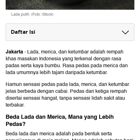
Lada putih. (Foto: iStock)
Daftar Isi
Beda Lada dan Merica, Mana yang Lebih
Pedas?
Jakarta
-
Lada, merica, dan ketumbar adalah rempah
khas masakan Indonesia yang terkenal dengan rasa
Beda Merica dan Ketumbar
padas serta kaya bumbu. Rasa pedas pada merica dan
1. Bentuk dan Warna
lada umumnya lebih tajam daripada ketumbar.
2. Rasa
3. Penggunaan
Namun sensasi pedas pada lada, merica, dan ketumbar
4. Manfaat
jelas berbeda dengan cabai. Pedas dari ketiga rempah
5. Kandungan
disertai sensasi hangat, tanpa sensasi lidah sakit atau
terbakar.
Beda Lada dan Merica, Mana yang Lebih
Pedas?
Beda lada dan merica adalah pada bentuk serta