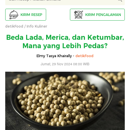
KIRIM RESEP
KIRIM PENGALAMAN
detikFood
Info Kuliner
Beda Lada, Merica, dan Ketumbar,
Mana yang Lebih Pedas?
Elmy Tasya Khairally -
detikFood
Jumat, 29 Nov 2024 08:00 WIB