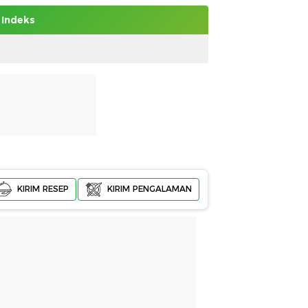
Indeks
KIRIM RESEP
KIRIM PENGALAMAN