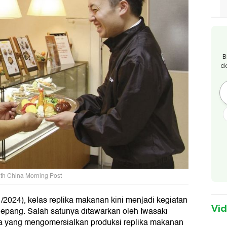
B
d
uth China Morning Post
/2024), kelas replika makanan kini menjadi kegiatan
Vi
Jepang. Salah satunya ditawarkan oleh Iwasaki
ma yang mengomersialkan produksi replika makanan