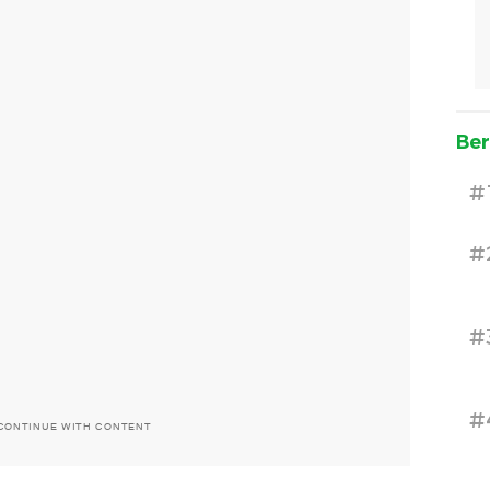
Ber
#
#
#
#
CONTINUE WITH CONTENT