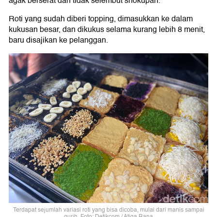
agak berserat dan tidak selembut shokupan.
Roti yang sudah diberi topping, dimasukkan ke dalam
kukusan besar, dan dikukus selama kurang lebih 8 menit,
baru disajikan ke pelanggan.
Terdapat sejumlah variasi roti yang bisa dicoba, mulai dari manis sampai
gurih. Foto: Detikcom / Atiqa Rana