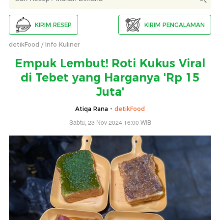
KIRIM RESEP
KIRIM PENGALAMAN
detikFood
Info Kuliner
Empuk Lembut! Roti Kukus Viral
di Tebet yang Harganya 'Rp 15
Juta'
Atiqa Rana -
detikFood
Sabtu, 23 Nov 2024 16:00 WIB