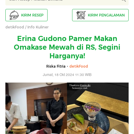
KIRIM RESEP
KIRIM PENGALAMAN
detikFood
Info Kuliner
Erina Gudono Pamer Makan
Omakase Mewah di RS, Segini
Harganya!
Riska Fitria -
detikFood
Jumat, 18 Okt 2024 11:30 WIB