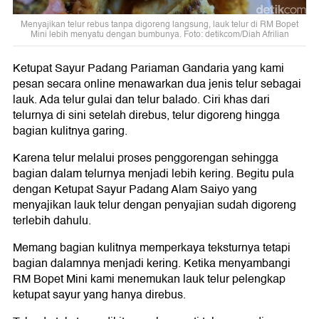
Menyajikan telur rebus tanpa digoreng langsung, lauk telur di RM Bopet
Mini lebih menyatu dengan bumbunya. Foto: detikcom/Diah Afrilian
Ketupat Sayur Padang Pariaman Gandaria yang kami
pesan secara online menawarkan dua jenis telur sebagai
lauk. Ada telur gulai dan telur balado. Ciri khas dari
telurnya di sini setelah direbus, telur digoreng hingga
bagian kulitnya garing.
Karena telur melalui proses penggorengan sehingga
bagian dalam telurnya menjadi lebih kering. Begitu pula
dengan Ketupat Sayur Padang Alam Saiyo yang
menyajikan lauk telur dengan penyajian sudah digoreng
terlebih dahulu.
Memang bagian kulitnya memperkaya teksturnya tetapi
bagian dalamnya menjadi kering. Ketika menyambangi
RM Bopet Mini kami menemukan lauk telur pelengkap
ketupat sayur yang hanya direbus.