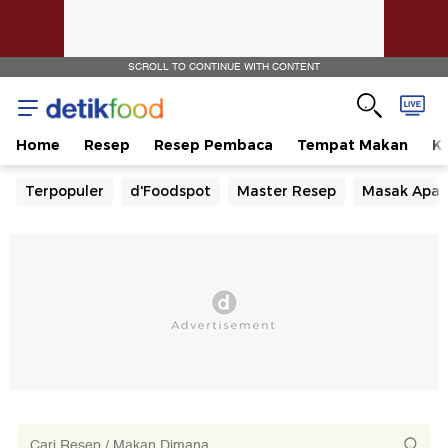
SCROLL TO CONTINUE WITH CONTENT
Home
Resep
Resep Pembaca
Tempat Makan
Ka
Terpopuler
d'Foodspot
Master Resep
Masak Apa