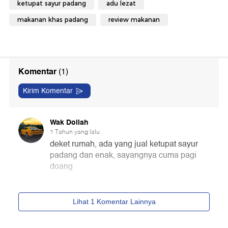
ketupat sayur padang
adu lezat
makanan khas padang
review makanan