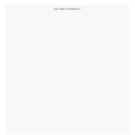
ADVERTISEMENT