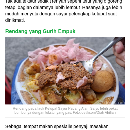
Tak ada tekstur sedikit renyah seperti telur yang digoreng
tetapi bagian dalamnya lebih lembut. Rasanya juga lebih
mudah menyatu dengan sayur pelengkap ketupat saat
dinikmati.
Rendang yang Gurih Empuk
Rendang pada lauk Ketupat Sayur Padang Alam Saiyo lebih pekat
bumbunya dengan tekstur yang pas. Foto: detikcom/Diah Afrilian
Sebagai tempat makan spesialis penyaji masakan