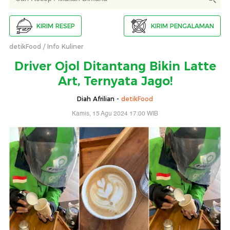
KIRIM RESEP
KIRIM PENGALAMAN
detikFood
Info Kuliner
Driver Ojol Ditantang Bikin Latte
Art, Ternyata Jago!
Diah Afrilian -
detikFood
Kamis, 15 Agu 2024 17:00 WIB