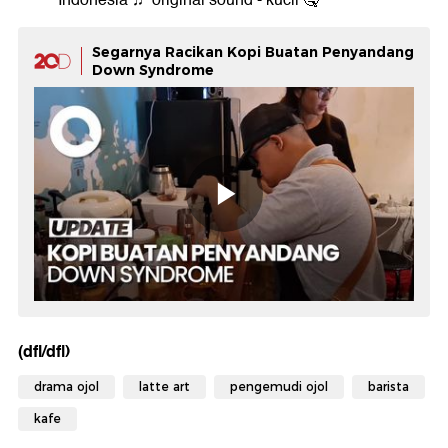
Segarnya Racikan Kopi Buatan Penyandang
Down Syndrome
(dfl/dfl)
drama ojol
latte art
pengemudi ojol
barista
kafe