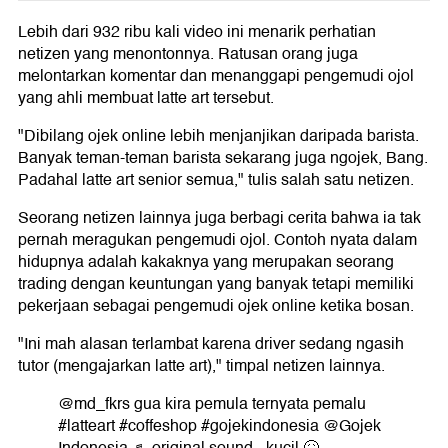
Lebih dari 932 ribu kali video ini menarik perhatian
netizen yang menontonnya. Ratusan orang juga
melontarkan komentar dan menanggapi pengemudi ojol
yang ahli membuat latte art tersebut.
"Dibilang ojek online lebih menjanjikan daripada barista.
Banyak teman-teman barista sekarang juga ngojek, Bang.
Padahal latte art senior semua," tulis salah satu netizen.
Seorang netizen lainnya juga berbagi cerita bahwa ia tak
pernah meragukan pengemudi ojol. Contoh nyata dalam
hidupnya adalah kakaknya yang merupakan seorang
trading dengan keuntungan yang banyak tetapi memiliki
pekerjaan sebagai pengemudi ojek online ketika bosan.
"Ini mah alasan terlambat karena driver sedang ngasih
tutor (mengajarkan latte art)," timpal netizen lainnya.
@md_fkrs
gua kira pemula ternyata pemalu
#latteart
#coffeshop
#gojekindonesia
@Gojek
Indonesia
♬ original sound - kucil 🤒