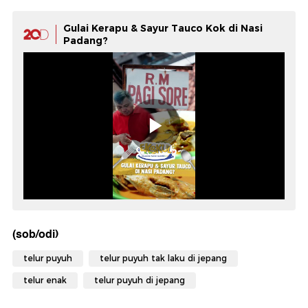
Gulai Kerapu & Sayur Tauco Kok di Nasi
Padang?
(sob/odi)
telur puyuh
telur puyuh tak laku di jepang
telur enak
telur puyuh di jepang