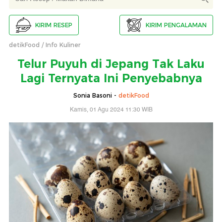
KIRIM RESEP
KIRIM PENGALAMAN
detikFood
Info Kuliner
Telur Puyuh di Jepang Tak Laku
Lagi Ternyata Ini Penyebabnya
Sonia Basoni -
detikFood
Kamis, 01 Agu 2024 11:30 WIB