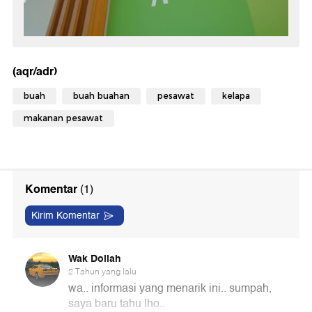
(aqr/adr)
buah
buah buahan
pesawat
kelapa
makanan pesawat