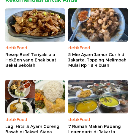
detikFood
detikFood
Resep Beef Teriyaki ala
5 Mie Ayam Jamur Gurih di
HokBen yang Enak buat
Jakarta, Topping Melimpah
Bekal Sekolah
Mulai Rp 18 Ribuan
detikFood
detikFood
Lagi Hits! 3 Ayam Goreng
7 Rumah Makan Padang
Basah di Jaksel, Siapa
Legendaris di Jakarta