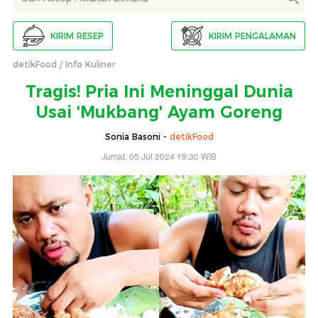
KIRIM RESEP
KIRIM PENGALAMAN
detikFood
Info Kuliner
Tragis! Pria Ini Meninggal Dunia
Usai 'Mukbang' Ayam Goreng
Sonia Basoni -
detikFood
Jumat, 05 Jul 2024 19:30 WIB