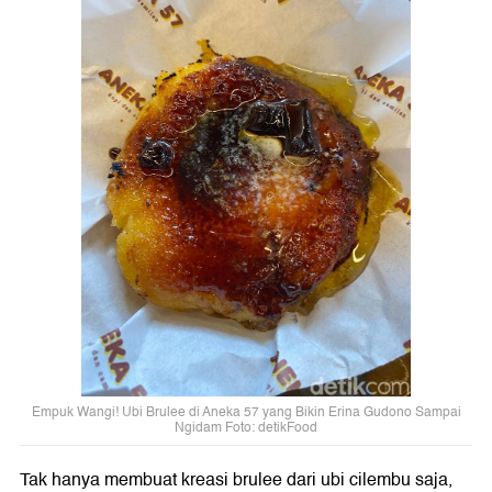
Empuk Wangi! Ubi Brulee di Aneka 57 yang Bikin Erina Gudono Sampai
Ngidam Foto: detikFood
Tak hanya membuat kreasi brulee dari ubi cilembu saja,