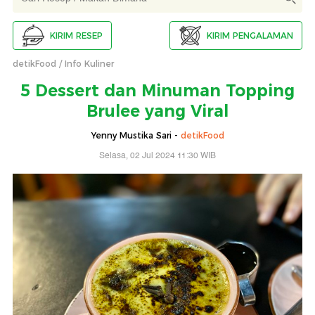
KIRIM RESEP
KIRIM PENGALAMAN
detikFood
Info Kuliner
5 Dessert dan Minuman Topping
Brulee yang Viral
Yenny Mustika Sari -
detikFood
Selasa, 02 Jul 2024 11:30 WIB