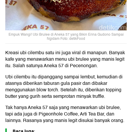
Empuk Wangi! Ubi Brulee di Aneka 57 yang Bikin Erina Gudono Sampai
Ngidam Foto: detikFood
Kreasi ubi cilembu satu ini juga viral di manapun. Banyak
kafe yang menawarkan menu ubi brulee yang manis legit
itu. Salah satunya Aneka 57 di Pecenongan.
Ubi cilembu itu dipanggang sampai lembut, kemudian di
atasnya diberikan taburan gula pasir dan dibakar
menggunakan blow torch. Setelah itu, diberikan topping
butter yang gurih serta semprotan minyak truffle.
Tak hanya Aneka 57 saja yang menawarkan ubi brulee,
tapi ada juga di Pigeonhole Coffee, Arti Tea Bar, dan
lainnya. Rasanya yang manis legit disukai banyak orang.
Baca juga: