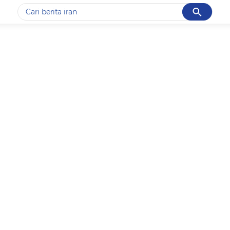
Cancel
Yang sedang ramai dicari
#1
data live draw sgp
#2
gempa hari ini
#3
prabowo
#4
iran
#5
demo
Promoted
Terakhir yang dicari
Loading...