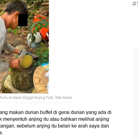
#
ris Ini Apes Digigit Anjing Foto: Site News
dang makan durian buffet di gerai durian yang ada di
 menyentuh anjing itu atau bahkan melihat anjing
 tangan, sebelum anjing itu belari ke arah saya dan
a.