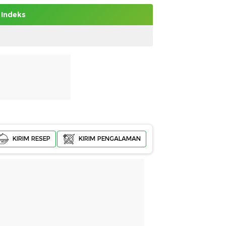
Indeks
KIRIM RESEP
KIRIM PENGALAMAN