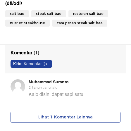
(dfl/odi)
salt bae
steak salt bae
restoran salt bae
nusr et steakhouse
cara pesan steak salt bae