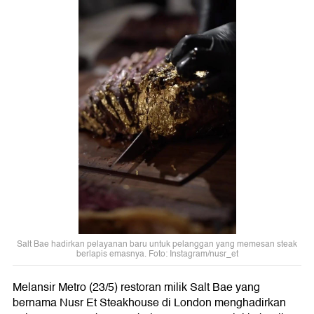
Salt Bae hadirkan pelayanan baru untuk pelanggan yang memesan steak
berlapis emasnya. Foto: Instagram/nusr_et
Melansir Metro (23/5) restoran milik Salt Bae yang
bernama Nusr Et Steakhouse di London menghadirkan