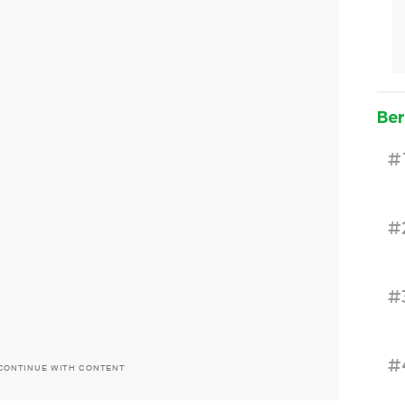
Ber
#
#
#
#
CONTINUE WITH CONTENT