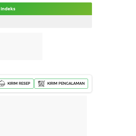
Indeks
KIRIM RESEP
KIRIM PENGALAMAN