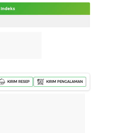
Indeks
KIRIM RESEP
KIRIM PENGALAMAN