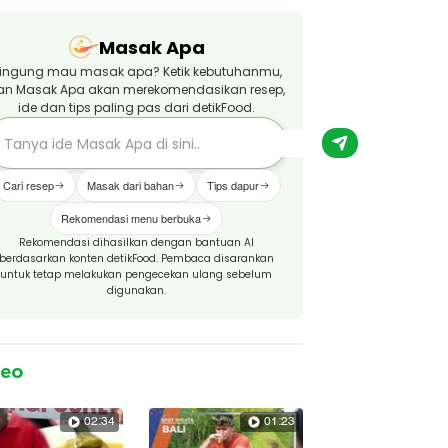
Masak Apa
ingung mau masak apa? Ketik kebutuhanmu,
an Masak Apa akan merekomendasikan resep,
ide dan tips paling pas dari detikFood.
Cari resep
Masak dari bahan
Tips dapur
Rekomendasi menu berbuka
Rekomendasi dihasilkan dengan bantuan AI
berdasarkan konten detikFood. Pembaca disarankan
untuk tetap melakukan pengecekan ulang sebelum
digunakan.
deo
02:34
01:23