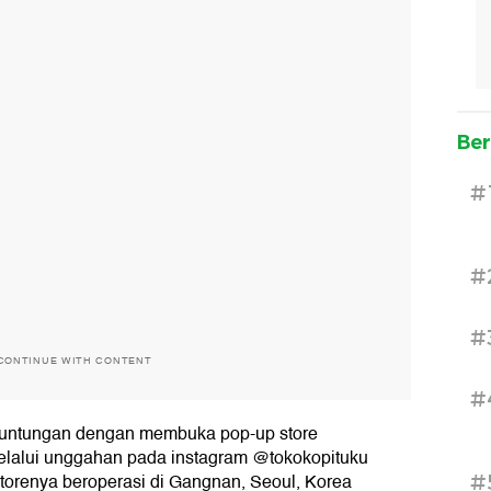
Ber
#
#
#
CONTINUE WITH CONTENT
#
runtungan dengan membuka pop-up store
melalui unggahan pada instagram @tokokopituku
torenya beroperasi di Gangnan, Seoul, Korea
#