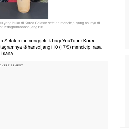
u yang buka di Korea Selatan setelah mencicipi yang aslinya di
to: Instagram/hansoljang110
a Selatan ini menggelitik bagi YouTuber Korea
stagramnya @hansoljang110 (17/5) mencicipi rasa
i sana.
DVERTISEMENT