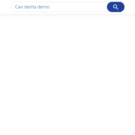
Cancel
Yang sedang ramai dicari
#1
gempa hari ini
#2
gempa
#3
iran
#4
demo
#5
prabowo
Promoted
Terakhir yang dicari
Loading...