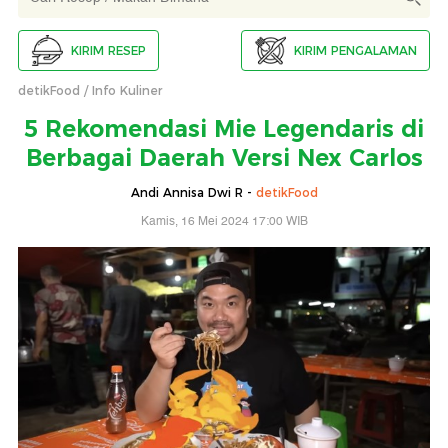
KIRIM RESEP
KIRIM PENGALAMAN
detikFood
Info Kuliner
5 Rekomendasi Mie Legendaris di
Berbagai Daerah Versi Nex Carlos
Andi Annisa Dwi R -
detikFood
Kamis, 16 Mei 2024 17:00 WIB