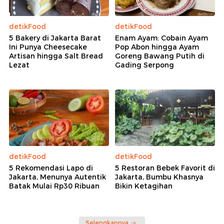
detikFood
detikFood
5 Bakery di Jakarta Barat
Enam Ayam: Cobain Ayam
Ini Punya Cheesecake
Pop Abon hingga Ayam
Artisan hingga Salt Bread
Goreng Bawang Putih di
Lezat
Gading Serpong
detikFood
detikFood
5 Rekomendasi Lapo di
5 Restoran Bebek Favorit di
Jakarta, Menunya Autentik
Jakarta, Bumbu Khasnya
Batak Mulai Rp30 Ribuan
Bikin Ketagihan
Selengkapnya