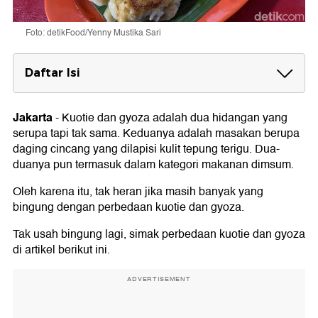
Foto: detikFood/Yenny Mustika Sari
Daftar Isi
Perbedaan Kuotie dan Gyoza
1. Asal Daerah
Jakarta
-
Kuotie dan gyoza adalah dua hidangan yang
2. Ketebalan Kulit dan Ukuran
serupa tapi tak sama. Keduanya adalah masakan berupa
3. Penggunaan Saus
daging cincang yang dilapisi kulit tepung terigu. Dua-
duanya pun termasuk dalam kategori makanan dimsum.
Oleh karena itu, tak heran jika masih banyak yang
bingung dengan perbedaan kuotie dan gyoza.
Tak usah bingung lagi, simak perbedaan kuotie dan gyoza
di artikel berikut ini.
ADVERTISEMENT