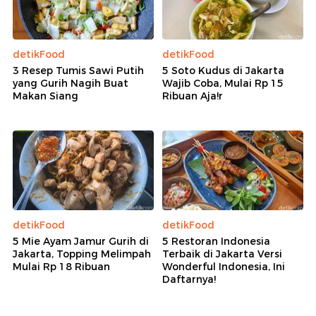
detikFood
detikFood
3 Resep Tumis Sawi Putih
5 Soto Kudus di Jakarta
yang Gurih Nagih Buat
Wajib Coba, Mulai Rp 15
Makan Siang
Ribuan Aja!r
detikFood
detikFood
5 Mie Ayam Jamur Gurih di
5 Restoran Indonesia
Jakarta, Topping Melimpah
Terbaik di Jakarta Versi
Mulai Rp 18 Ribuan
Wonderful Indonesia, Ini
Daftarnya!