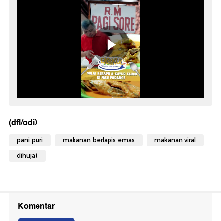
(dfl/odi)
pani puri
makanan berlapis emas
makanan viral
dihujat
Komentar