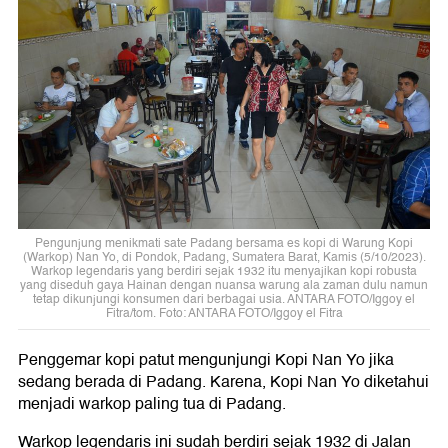
Pengunjung menikmati sate Padang bersama es kopi di Warung Kopi
(Warkop) Nan Yo, di Pondok, Padang, Sumatera Barat, Kamis (5/10/2023).
Warkop legendaris yang berdiri sejak 1932 itu menyajikan kopi robusta
yang diseduh gaya Hainan dengan nuansa warung ala zaman dulu namun
tetap dikunjungi konsumen dari berbagai usia. ANTARA FOTO/Iggoy el
Fitra/tom. Foto: ANTARA FOTO/Iggoy el Fitra
Penggemar kopi patut mengunjungi Kopi Nan Yo jika
sedang berada di Padang. Karena, Kopi Nan Yo diketahui
menjadi warkop paling tua di Padang.
Warkop legendaris ini sudah berdiri sejak 1932 di Jalan