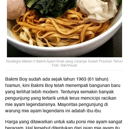
Nostalgia Makan 5 Bakmi Ayam Enak yang Usianya Sudah Puluhan Tahun
Foto: Site/Visual
Bakmi Boy sudah ada sejak tahun 1963 (61 tahun).
Namun, kini Bakmi Boy telah menempati bangunan baru
yang terlihat lebih modern. Tentunya semakin banyak
pengunjung yang tertarik untuk terus mencicipi racikan
mie ayam legendarisnya. Mayoritas pengunjung di
warung mie ayam legendaris ini adalah ibu-ibu.
Harga yang ditawarkan untuk satu porsi mie ayam sangat
beragam. Hal tersebut ditentukan dari isian mie ayam itu