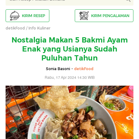
KIRIM RESEP
KIRIM PENGALAMAN
detikFood
Info Kuliner
Nostalgia Makan 5 Bakmi Ayam
Enak yang Usianya Sudah
Puluhan Tahun
Sonia Basoni -
detikFood
Rabu, 17 Apr 2024 14:30 WIB