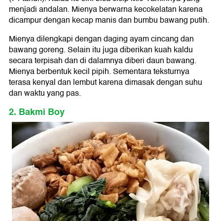
menjadi andalan. Mienya berwarna kecokelatan karena
dicampur dengan kecap manis dan bumbu bawang putih.
Mienya dilengkapi dengan daging ayam cincang dan
bawang goreng. Selain itu juga diberikan kuah kaldu
secara terpisah dan di dalamnya diberi daun bawang.
Mienya berbentuk kecil pipih. Sementara teksturnya
terasa kenyal dan lembut karena dimasak dengan suhu
dan waktu yang pas.
2. Bakmi Boy