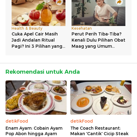
Rekomendasi untuk Anda
detikFood
detikFood
Enam Ayam: Cobain Ayam
The Coach Restaurant:
Pop Abon hingga Ayam
Makan 'Cantik' Cicip Steak