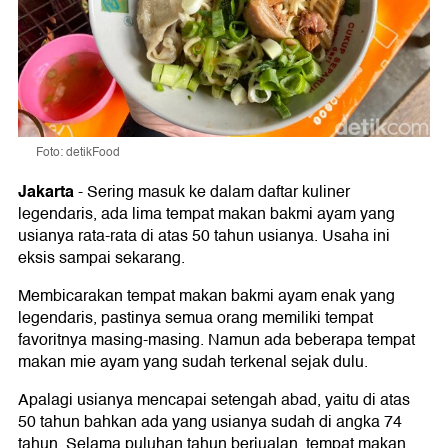
Foto: detikFood
Jakarta
-
Sering masuk ke dalam daftar kuliner
legendaris, ada lima tempat makan bakmi ayam yang
usianya rata-rata di atas 50 tahun usianya. Usaha ini
eksis sampai sekarang.
Membicarakan tempat makan bakmi ayam enak yang
legendaris, pastinya semua orang memiliki tempat
favoritnya masing-masing. Namun ada beberapa tempat
makan mie ayam yang sudah terkenal sejak dulu.
Apalagi usianya mencapai setengah abad, yaitu di atas
50 tahun bahkan ada yang usianya sudah di angka 74
tahun. Selama puluhan tahun berjualan, tempat makan