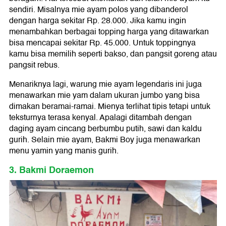
sendiri. Misalnya mie ayam polos yang dibanderol
dengan harga sekitar Rp. 28.000. Jika kamu ingin
menambahkan berbagai topping harga yang ditawarkan
bisa mencapai sekitar Rp. 45.000. Untuk toppingnya
kamu bisa memilih seperti bakso, dan pangsit goreng atau
pangsit rebus.
Menariknya lagi, warung mie ayam legendaris ini juga
menawarkan mie yam dalam ukuran jumbo yang bisa
dimakan beramai-ramai. Mienya terlihat tipis tetapi untuk
teksturnya terasa kenyal. Apalagi ditambah dengan
daging ayam cincang berbumbu putih, sawi dan kaldu
gurih. Selain mie ayam, Bakmi Boy juga menawarkan
menu yamin yang manis gurih.
3. Bakmi Doraemon