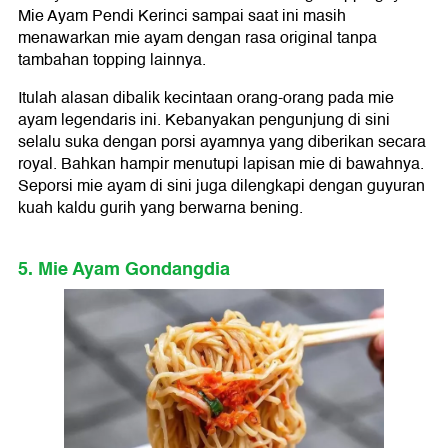
Mie Ayam Pendi Kerinci sampai saat ini masih
menawarkan mie ayam dengan rasa original tanpa
tambahan topping lainnya.
Itulah alasan dibalik kecintaan orang-orang pada mie
ayam legendaris ini. Kebanyakan pengunjung di sini
selalu suka dengan porsi ayamnya yang diberikan secara
royal. Bahkan hampir menutupi lapisan mie di bawahnya.
Seporsi mie ayam di sini juga dilengkapi dengan guyuran
kuah kaldu gurih yang berwarna bening.
5. Mie Ayam Gondangdia