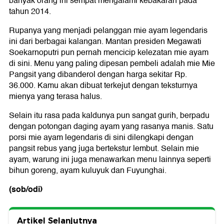
banyak orang ini sempat mengalami kebakaran pada
tahun 2014.
Rupanya yang menjadi pelanggan mie ayam legendaris
ini dari berbagai kalangan. Mantan presiden Megawati
Soekarnoputri pun pernah mencicip kelezatan mie ayam
di sini. Menu yang paling dipesan pembeli adalah mie Mie
Pangsit yang dibanderol dengan harga sekitar Rp.
36.000. Kamu akan dibuat terkejut dengan teksturnya
mienya yang terasa halus.
Selain itu rasa pada kaldunya pun sangat gurih, berpadu
dengan potongan daging ayam yang rasanya manis. Satu
porsi mie ayam legendaris di sini dilengkapi dengan
pangsit rebus yang juga bertekstur lembut. Selain mie
ayam, warung ini juga menawarkan menu lainnya seperti
bihun goreng, ayam kuluyuk dan Fuyunghai.
(sob/odi)
Artikel Selanjutnya