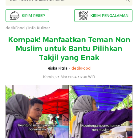
KIRIM RESEP
KIRIM PENGALAMAN
detikFood
Info Kuliner
Kompak! Manfaatkan Teman Non
Muslim untuk Bantu Pilihkan
Takjil yang Enak
Riska Fitria -
detikFood
Kamis, 21 Mar 2024 16:30 WIB