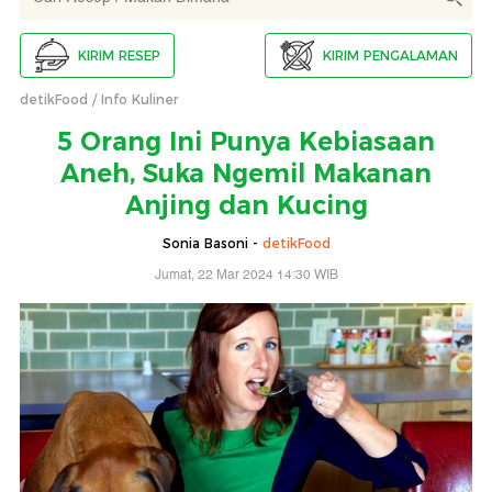
KIRIM RESEP
KIRIM PENGALAMAN
detikFood
Info Kuliner
5 Orang Ini Punya Kebiasaan
Aneh, Suka Ngemil Makanan
Anjing dan Kucing
Sonia Basoni -
detikFood
Jumat, 22 Mar 2024 14:30 WIB