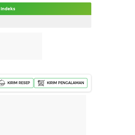
Indeks
KIRIM RESEP
KIRIM PENGALAMAN