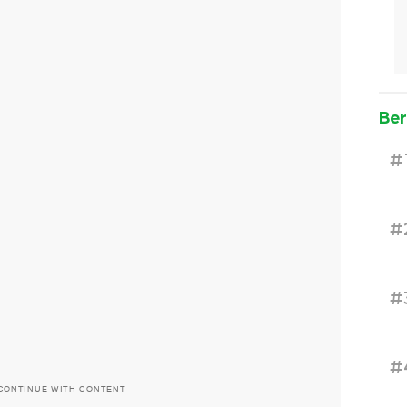
Ber
#
#
#
#
CONTINUE WITH CONTENT