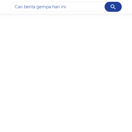
Cancel
Yang sedang ramai dicari
#1
piala presiden 2026
#2
prabowo
#3
gempa hari ini
#4
demo
#5
iran
Promoted
Terakhir yang dicari
Loading...