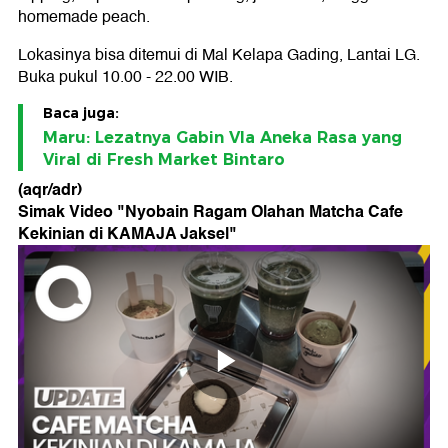
homemade peach.
Lokasinya bisa ditemui di Mal Kelapa Gading, Lantai LG.
Buka pukul 10.00 - 22.00 WIB.
Baca juga:
Maru: Lezatnya Gabin Vla Aneka Rasa yang
Viral di Fresh Market Bintaro
(aqr/adr)
Simak Video "
Nyobain Ragam Olahan Matcha Cafe
Kekinian di KAMAJA Jaksel
"