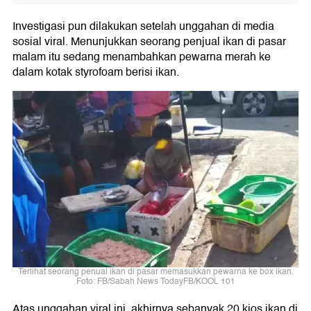
Investigasi pun dilakukan setelah unggahan di media
sosial viral. Menunjukkan seorang penjual ikan di pasar
malam itu sedang menambahkan pewarna merah ke
dalam kotak styrofoam berisi ikan.
Terlihat seorang penual ikan di pasar memasukkan pewarna ke box ikan.
Foto: FB/Sabah News TodayFB/KOOL 101
Atas unggahan viral ini, akhirnya sebanyak 20 kios ikan di