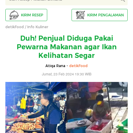
KIRIM RESEP
KIRIM PENGALAMAN
detikFood
Info Kuliner
Duh! Penjual Diduga Pakai
Pewarna Makanan agar Ikan
Kelihatan Segar
Atiqa Rana -
detikFood
Jumat, 23 Feb 2024 19:30 WIB