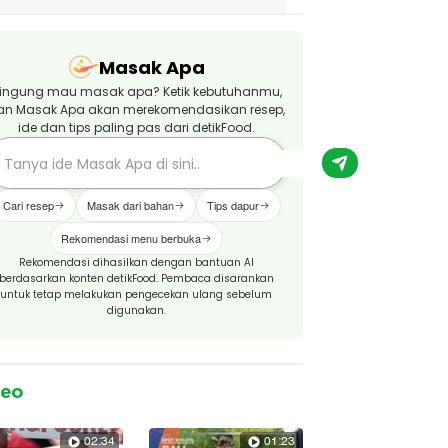
Masak Apa
ingung mau masak apa? Ketik kebutuhanmu,
an Masak Apa akan merekomendasikan resep,
ide dan tips paling pas dari detikFood.
Cari resep
Masak dari bahan
Tips dapur
Rekomendasi menu berbuka
Rekomendasi dihasilkan dengan bantuan AI
berdasarkan konten detikFood. Pembaca disarankan
untuk tetap melakukan pengecekan ulang sebelum
digunakan.
deo
02:34
01:23