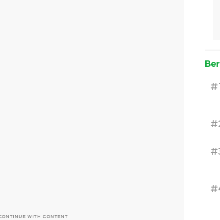
Ber
#
#
#
#
CONTINUE WITH CONTENT