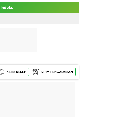
Indeks
KIRIM RESEP
KIRIM PENGALAMAN