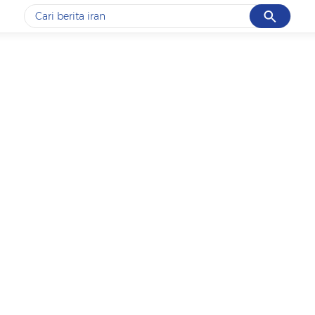
Cancel
Yang sedang ramai dicari
#1
data live draw sgp
#2
kebakaran
#3
prabowo
#4
iran
#5
gempa hari ini
Promoted
Terakhir yang dicari
Loading...