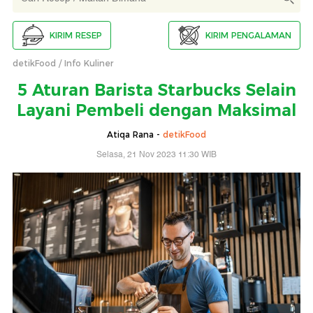
KIRIM RESEP
KIRIM PENGALAMAN
detikFood
Info Kuliner
5 Aturan Barista Starbucks Selain
Layani Pembeli dengan Maksimal
Atiqa Rana -
detikFood
Selasa, 21 Nov 2023 11:30 WIB