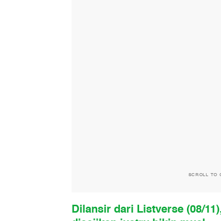
SCROLL TO 
Dilansir dari Listverse (08/1