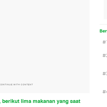
Ber
#
#
#
CONTINUE WITH CONTENT
#
1), berikut lima makanan yang saat