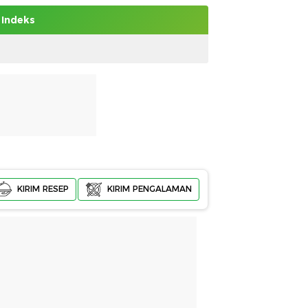
Indeks
KIRIM RESEP
KIRIM PENGALAMAN