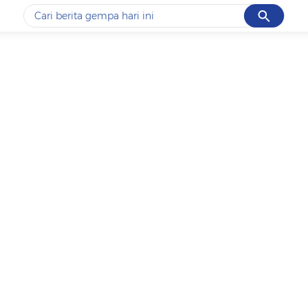
Cancel
Yang sedang ramai dicari
#1
data live draw sgp
#2
piala presiden 2026
#3
prabowo
#4
iran
#5
gempa hari ini
Promoted
Terakhir yang dicari
Loading...