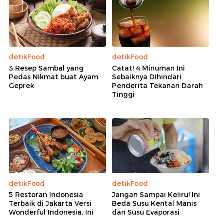
detikFood
detikFood
3 Resep Sambal yang
Catat! 4 Minuman Ini
Pedas Nikmat buat Ayam
Sebaiknya Dihindari
Geprek
Penderita Tekanan Darah
Tinggi
detikFood
detikFood
5 Restoran Indonesia
Jangan Sampai Keliru! Ini
Terbaik di Jakarta Versi
Beda Susu Kental Manis
Wonderful Indonesia, Ini
dan Susu Evaporasi