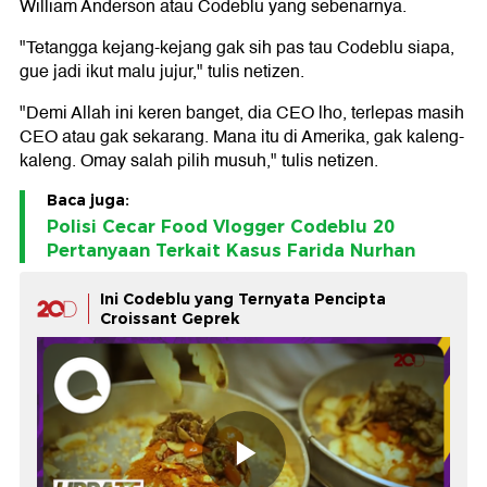
William Anderson atau Codeblu yang sebenarnya.
"Tetangga kejang-kejang gak sih pas tau Codeblu siapa,
gue jadi ikut malu jujur," tulis netizen.
"Demi Allah ini keren banget, dia CEO lho, terlepas masih
CEO atau gak sekarang. Mana itu di Amerika, gak kaleng-
kaleng. Omay salah pilih musuh," tulis netizen.
Baca juga:
Polisi Cecar Food Vlogger Codeblu 20
Pertanyaan Terkait Kasus Farida Nurhan
Ini Codeblu yang Ternyata Pencipta
Croissant Geprek