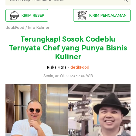
KIRIM RESEP
KIRIM PENGALAMAN
detikFood
Info Kuliner
Terungkap! Sosok Codeblu
Ternyata Chef yang Punya Bisnis
Kuliner
Riska Fitria -
detikFood
Senin, 02 Okt 2023 17:00 WIB