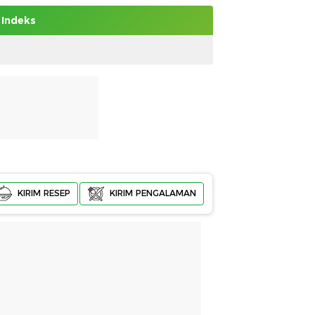
Indeks
KIRIM RESEP
KIRIM PENGALAMAN