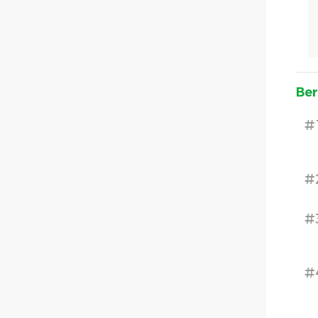
Ber
#
#
#
#