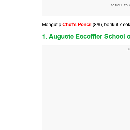
SCROLL TO 
Chef's Pencil
Mengutip
(8/9), berikut 7 se
1. Auguste Escoffier School o
A