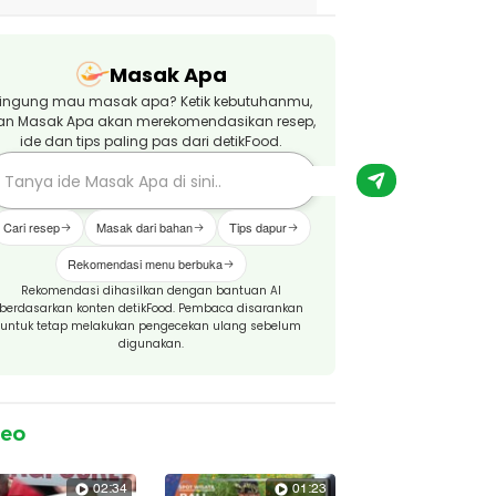
Masak Apa
ingung mau masak apa? Ketik kebutuhanmu,
an Masak Apa akan merekomendasikan resep,
ide dan tips paling pas dari detikFood.
Cari resep
Masak dari bahan
Tips dapur
Rekomendasi menu berbuka
Rekomendasi dihasilkan dengan bantuan AI
berdasarkan konten detikFood. Pembaca disarankan
untuk tetap melakukan pengecekan ulang sebelum
digunakan.
deo
02:34
01:23