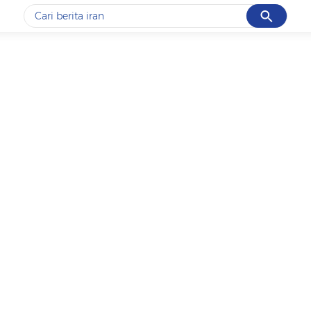
Cancel
Yang sedang ramai dicari
#1
data live draw sgp
#2
kebakaran
#3
prabowo
#4
iran
#5
gempa hari ini
Promoted
Terakhir yang dicari
Loading...