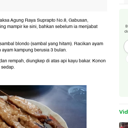
 Jaksa Agung Raya Suprapto No.8, Gabusan,
ing mampir ke sini, bahkan sebelum ia menjabat
B
d
 sambal blondo (sambal yang hitam). Racikan ayam
n ayam kampung berusia 3 bulan.
an rempah, diungkep di atas api kayu bakar. Konon
 sedap.
Vi