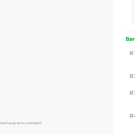
Ber
#
#
#
#
CONTINUE WITH CONTENT