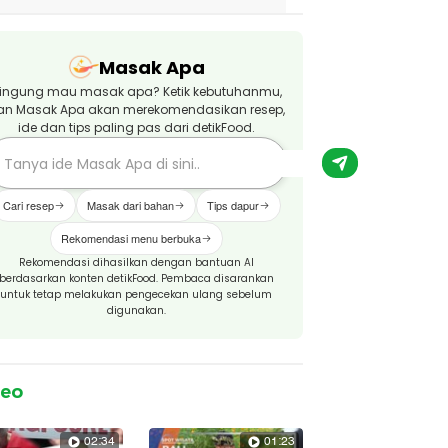
Masak Apa
ingung mau masak apa? Ketik kebutuhanmu,
an Masak Apa akan merekomendasikan resep,
ide dan tips paling pas dari detikFood.
Cari resep
Masak dari bahan
Tips dapur
Rekomendasi menu berbuka
Rekomendasi dihasilkan dengan bantuan AI
berdasarkan konten detikFood. Pembaca disarankan
untuk tetap melakukan pengecekan ulang sebelum
digunakan.
deo
02:34
01:23