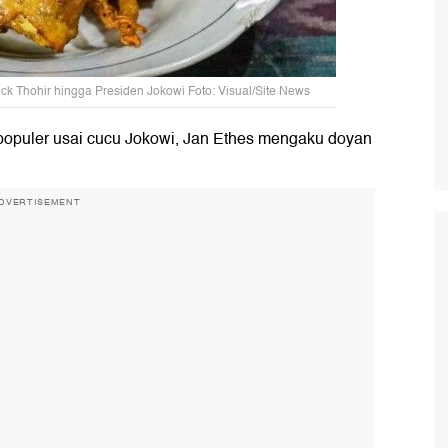
ck Thohir hingga Presiden Jokowi Foto: Visual/Site News
puler usai cucu Jokowi, Jan Ethes mengaku doyan
DVERTISEMENT