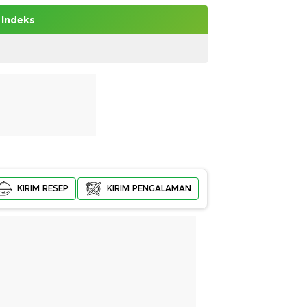
Indeks
KIRIM RESEP
KIRIM PENGALAMAN