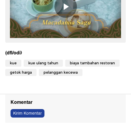
(dfl/odi)
kue
kue ulang tahun
biaya tambahan restoran
getok harga
pelanggan kecewa
Komentar
Kirim Komentar