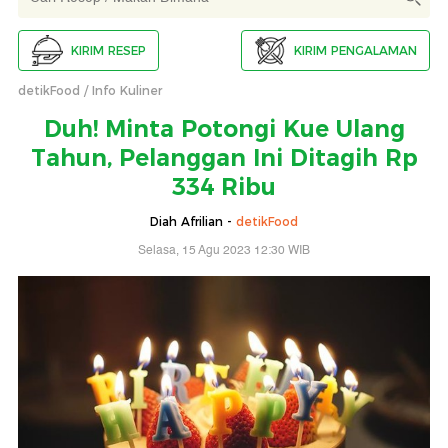
KIRIM RESEP
KIRIM PENGALAMAN
detikFood
Info Kuliner
Duh! Minta Potongi Kue Ulang
Tahun, Pelanggan Ini Ditagih Rp
334 Ribu
Diah Afrilian -
detikFood
Selasa, 15 Agu 2023 12:30 WIB