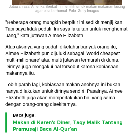
Jutawan asal Amerika Serikat ini memilih untuk makan makanan kucing
agar bisa berhemat. Foto: Getty Images
"Beberapa orang mungkin berpikir ini sedikit menjijikan.
Tapi saya tidak peduli. Ini saya lakukan untuk menghemat
uang," kata jutawan Aimee Elizabeth
Atas aksinya yang sudah diketahui banyak orang itu,
Aimee Elizabeth pun dijuluki sebagai 'World cheapest
multi-millionaire' atau multi jutawan termurah di dunia.
Dirinya juga mengakui hal tersebut karena kebiasaan
makannya itu.
Lebih parah lagi, kebiasaan makan anehnya ini bukan
hanya dilakukan untuk dirinya sendiri. Pasalnya, Aimee
Elizabeth juga akan memperlakukan hal yang sama
dengan orang-orang disekitarnya.
Baca juga:
Makan di Karen's Diner, Taqy Malik Tantang
Pramusaji Baca Al-Qur'an