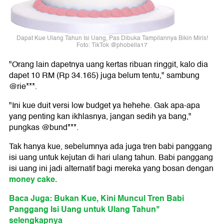
Dapat Kue Ulang Tahun Isi Uang, Pas Dibuka Tampilannya Bikin Miris!
Foto: TikTok @phobella17
"Orang lain dapetnya uang kertas ribuan ringgit, kalo dia
dapet 10 RM (Rp 34.165) juga belum tentu," sambung
@rie***.
"Ini kue duit versi low budget ya hehehe. Gak apa-apa
yang penting kan ikhlasnya, jangan sedih ya bang,"
pungkas @bund***.
Tak hanya kue, sebelumnya ada juga tren babi panggang
isi uang untuk kejutan di hari ulang tahun. Babi panggang
isi uang ini jadi alternatif bagi mereka yang bosan dengan
money cake.
Baca Juga: Bukan Kue, Kini Muncul Tren Babi
Panggang Isi Uang untuk Ulang Tahun"
selengkapnya