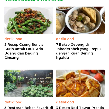
detikFood
detikFood
3 Resep Oseng Buncis
7 Bakso Gepeng di
Gurih untuk Lauk, Ada
Jabodetabek yang Empuk
Udang dan Daging
dengan Kuah Bening
Cincang
Ngaldu
detikFood
detikFood
5 Restoran Bebek Favorit di
3 Resep Roti Tawar Praktis