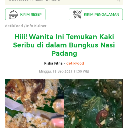
KIRIM RESEP
KIRIM PENGALAMAN
detikFood
Info Kuliner
Hiii! Wanita Ini Temukan Kaki
Seribu di dalam Bungkus Nasi
Padang
Riska Fitria -
detikFood
Minggu, 19 Sep 2021 11:30 WIB