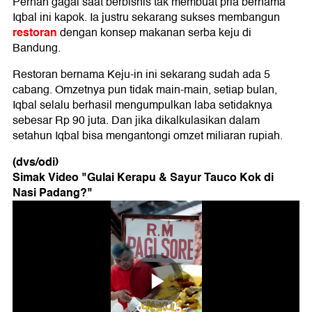
Pernah gagal saat berbisnis tak membuat pria bernama
Iqbal ini kapok. Ia justru sekarang sukses membangun
restoran
dengan konsep makanan serba keju di
Bandung.
Restoran bernama Keju-in ini sekarang sudah ada 5
cabang. Omzetnya pun tidak main-main, setiap bulan,
Iqbal selalu berhasil mengumpulkan laba setidaknya
sebesar Rp 90 juta. Dan jika dikalkulasikan dalam
setahun Iqbal bisa mengantongi omzet miliaran rupiah.
(dvs/odi)
Simak Video "
Gulai Kerapu & Sayur Tauco Kok di
Nasi Padang?
"