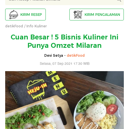
KIRIM RESEP
KIRIM PENGALAMAN
detikFood
Info Kuliner
Cuan Besar ! 5 Bisnis Kuliner Ini
Punya Omzet Milaran
Devi Setya -
detikFood
Selasa, 07 Sep 2021 17:30 WIB