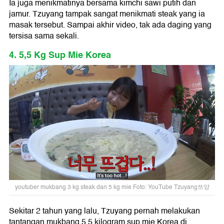
Ia juga menikmatinya bersama kimchi sawi putih dan
jamur. Tzuyang tampak sangat menikmati steak yang ia
masak tersebut. Sampai akhir video, tak ada daging yang
tersisa sama sekali.
4. 5,5 Kg Sup Mie Korea
youtuber mukbang 3 kg steak dan 5 kg mie Foto: YouTube Tzuyang쯔양
Sekitar 2 tahun yang lalu, Tzuyang pernah melakukan
tantangan mukbang 5,5 kilogram sup mie Korea di