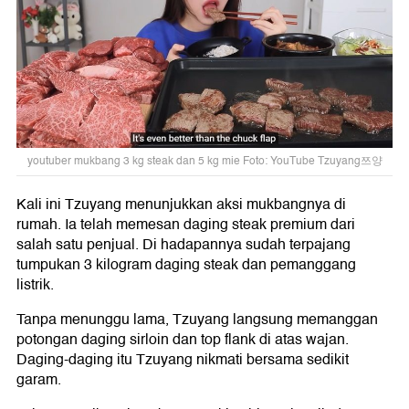
youtuber mukbang 3 kg steak dan 5 kg mie Foto: YouTube Tzuyang쯔양
Kali ini Tzuyang menunjukkan aksi mukbangnya di
rumah. Ia telah memesan daging steak premium dari
salah satu penjual. Di hadapannya sudah terpajang
tumpukan 3 kilogram daging steak dan pemanggang
listrik.
Tanpa menunggu lama, Tzuyang langsung memanggan
potongan daging sirloin dan top flank di atas wajan.
Daging-daging itu Tzuyang nikmati bersama sedikit
garam.