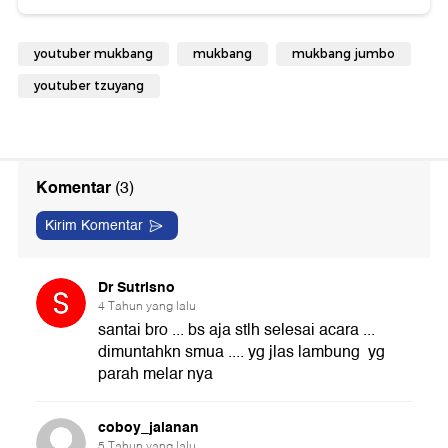
youtuber mukbang
mukbang
mukbang jumbo
youtuber tzuyang