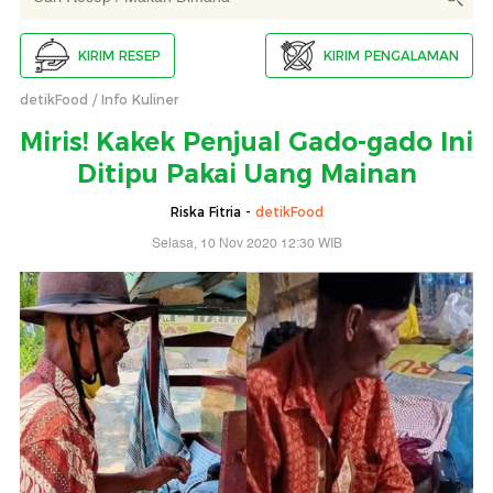
KIRIM RESEP
KIRIM PENGALAMAN
detikFood
Info Kuliner
Miris! Kakek Penjual Gado-gado Ini
Ditipu Pakai Uang Mainan
Riska Fitria -
detikFood
Selasa, 10 Nov 2020 12:30 WIB