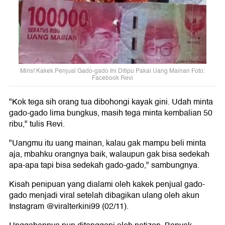
Miris! Kakek Penjual Gado-gado Ini Ditipu Pakai Uang Mainan Foto:
Facebook Revi
"Kok tega sih orang tua dibohongi kayak gini. Udah minta
gado-gado lima bungkus, masih tega minta kembalian 50
ribu," tulis Revi.
"Uangmu itu uang mainan, kalau gak mampu beli minta
aja, mbahku orangnya baik, walaupun gak bisa sedekah
apa-apa tapi bisa sedekah gado-gado," sambungnya.
Kisah penipuan yang dialami oleh kakek penjual gado-
gado menjadi viral setelah dibagikan ulang oleh akun
Instagram @viralterkini99 (02/11).