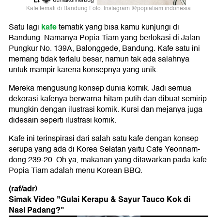
Kafe temati di Bandung Foto: Instagram @popiatiam.indonesia
kafe
Satu lagi
tematik yang bisa kamu kunjungi di
Bandung. Namanya Popia Tiam yang berlokasi di Jalan
Pungkur No. 139A, Balonggede, Bandung. Kafe satu ini
memang tidak terlalu besar, namun tak ada salahnya
untuk mampir karena konsepnya yang unik.
Mereka mengusung konsep dunia komik. Jadi semua
dekorasi kafenya berwarna hitam putih dan dibuat semirip
mungkin dengan ilustrasi komik. Kursi dan mejanya juga
didesain seperti ilustrasi komik.
Kafe ini terinspirasi dari salah satu kafe dengan konsep
serupa yang ada di Korea Selatan yaitu Cafe Yeonnam-
dong 239-20. Oh ya, makanan yang ditawarkan pada kafe
Popia Tiam adalah menu Korean BBQ.
(raf/adr)
Simak Video "
Gulai Kerapu & Sayur Tauco Kok di
Nasi Padang?
"