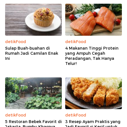
detikFood
detikFood
Sulap Buah-buahan di
4 Makanan Tinggi Protein
Rumah Jadi Camilan Enak
yang Ampuh Cegah
Ini
Peradangan, Tak Hanya
Telur!
detikFood
detikFood
5 Restoran Bebek Favorit di
3 Resep Ayam Praktis yang
Jakarta, Bumbu Khasnya
Jadi Favorit si Kecil untuk