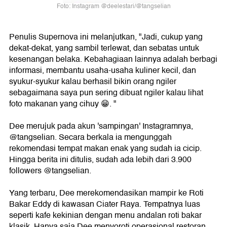
Foto: Instagram @deelestari/@tangselian
Penulis Supernova ini melanjutkan, "Jadi, cukup yang
dekat-dekat, yang sambil terlewat, dan sebatas untuk
kesenangan belaka. Kebahagiaan lainnya adalah berbagi
informasi, membantu usaha-usaha kuliner kecil, dan
syukur-syukur kalau berhasil bikin orang ngiler
sebagaimana saya pun sering dibuat ngiler kalau lihat
foto makanan yang cihuy 😁. "
Dee merujuk pada akun 'sampingan' Instagramnya,
@tangselian. Secara berkala ia mengunggah
rekomendasi tempat makan enak yang sudah ia cicip.
Hingga berita ini ditulis, sudah ada lebih dari 3.900
followers @tangselian.
Yang terbaru, Dee merekomendasikan mampir ke Roti
Bakar Eddy di kawasan Ciater Raya. Tempatnya luas
seperti kafe kekinian dengan menu andalan roti bakar
klasik. Hanya saja Dee menyoroti operasional restoran