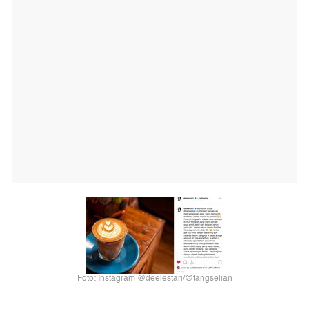
Foto: Instagram @deelestari/@tangselian