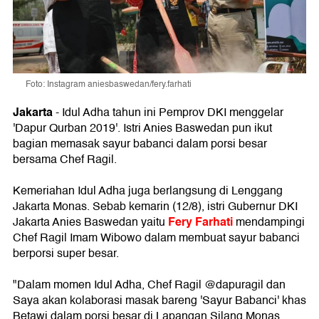
Foto: Instagram aniesbaswedan/fery.farhati
Jakarta
- Idul Adha tahun ini Pemprov DKI menggelar
'Dapur Qurban 2019'. Istri Anies Baswedan pun ikut
bagian memasak sayur babanci dalam porsi besar
bersama Chef Ragil.
Kemeriahan Idul Adha juga berlangsung di Lenggang
Jakarta Monas. Sebab kemarin (12/8), istri Gubernur DKI
Fery Farhati
Jakarta Anies Baswedan yaitu
mendampingi
Chef Ragil Imam Wibowo dalam membuat sayur babanci
berporsi super besar.
"Dalam momen Idul Adha, Chef Ragil @dapuragil dan
Saya akan kolaborasi masak bareng 'Sayur Babanci' khas
Betawi dalam porsi besar di Lapangan Silang Monas