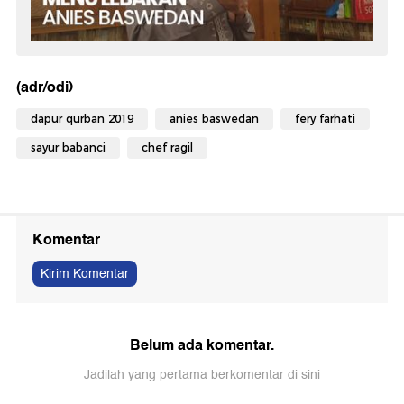
(adr/odi)
dapur qurban 2019
anies baswedan
fery farhati
sayur babanci
chef ragil
Komentar
Kirim Komentar
Belum ada komentar.
Jadilah yang pertama berkomentar di sini